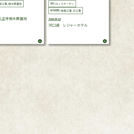
栽工事, 樹木葬墓地
ロックガーデン
TAG |
植栽工事, 石工事
KEYWORD |
礼正寺樹木葬墓地
2018.05.02
河口湖 レジャーホテル