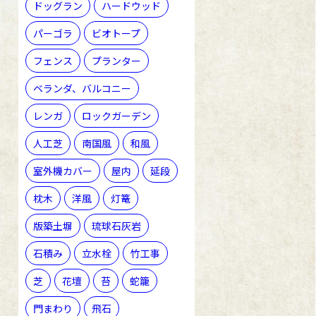
ドッグラン
ハードウッド
パーゴラ
ビオトープ
フェンス
プランター
ベランダ、バルコニー
レンガ
ロックガーデン
人工芝
南国風
和風
室外機カバー
屋内
延段
枕木
洋風
灯篭
版築土塀
琉球石灰岩
石積み
立水栓
竹工事
芝
花壇
苔
蛇籠
門まわり
飛石