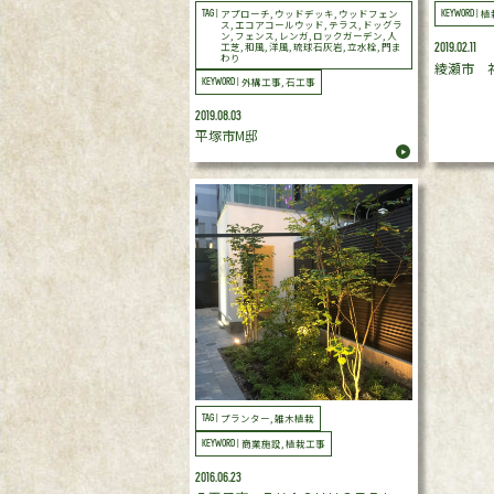
アプローチ, ウッドデッキ, ウッドフェン
植
TAG |
KEYWORD |
ス, エコアコールウッド, テラス, ドッグラ
ン, フェンス, レンガ, ロックガーデン, 人
工芝, 和風, 洋風, 琉球石灰岩, 立水栓, 門ま
2019.02.11
わり
綾瀬市 
外構工事, 石工事
KEYWORD |
2019.08.03
平塚市M邸
プランター, 雑木植栽
TAG |
商業施設, 植栽工事
KEYWORD |
2016.06.23