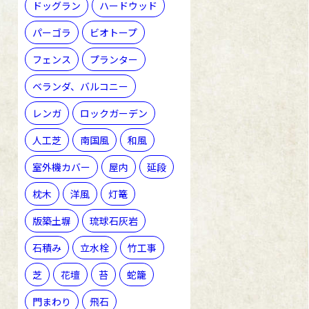
ドッグラン
ハードウッド
パーゴラ
ビオトープ
フェンス
プランター
ベランダ、バルコニー
レンガ
ロックガーデン
人工芝
南国風
和風
室外機カバー
屋内
延段
枕木
洋風
灯篭
版築土塀
琉球石灰岩
石積み
立水栓
竹工事
芝
花壇
苔
蛇籠
門まわり
飛石