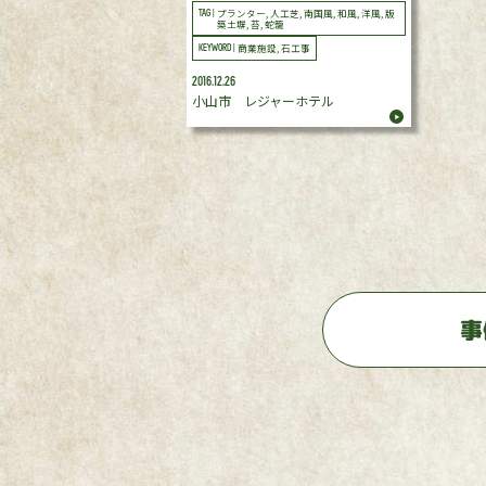
プランター, 人工芝, 南国風, 和風, 洋風, 版
TAG |
築土塀, 苔, 蛇籠
商業施設, 石工事
KEYWORD |
2016.12.26
小山市 レジャーホテル
事